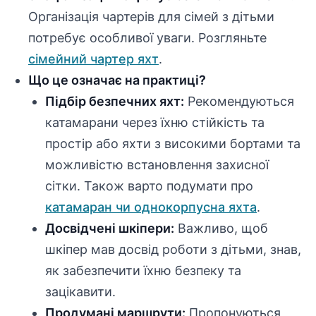
Організація чартерів для сімей з дітьми
потребує особливої уваги. Розгляньте
сімейний чартер яхт
.
Що це означає на практиці?
Підбір безпечних яхт:
Рекомендуються
катамарани через їхню стійкість та
простір або яхти з високими бортами та
можливістю встановлення захисної
сітки. Також варто подумати про
катамаран чи однокорпусна яхта
.
Досвідчені шкіпери:
Важливо, щоб
шкіпер мав досвід роботи з дітьми, знав,
як забезпечити їхню безпеку та
зацікавити.
Продумані маршрути:
Пропонуються