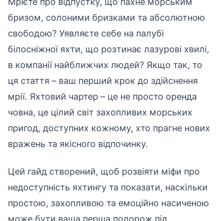
Мрієте про відпустку, що пахне морським
бризом, солоними бризками та абсолютною
свободою? Уявляєте себе на палубі
білосніжної яхти, що розтинає лазурові хвилі,
в компанії найближчих людей? Якщо так, то
ця стаття – ваш перший крок до здійснення
мрії. Яхтовий чартер – це не просто оренда
човна, це цілий світ захопливих морських
пригод, доступних кожному, хто прагне нових
вражень та якісного відпочинку.
Цей гайд створений, щоб розвіяти міфи про
недоступність яхтингу та показати, наскільки
простою, захопливою та емоційно насиченою
може бути ваша перша подорож під