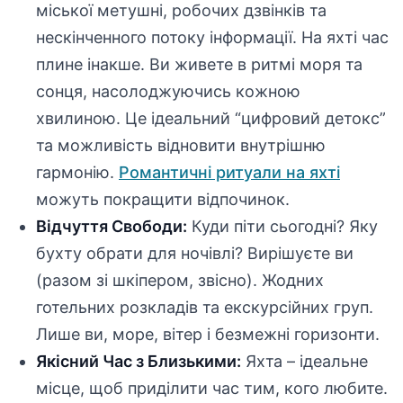
міської метушні, робочих дзвінків та
нескінченного потоку інформації. На яхті час
плине інакше. Ви живете в ритмі моря та
сонця, насолоджуючись кожною
хвилиною. Це ідеальний “цифровий детокс”
та можливість відновити внутрішню
гармонію.
Романтичні ритуали на яхті
можуть покращити відпочинок.
Відчуття Свободи:
Куди піти сьогодні? Яку
бухту обрати для ночівлі? Вирішуєте ви
(разом зі шкіпером, звісно). Жодних
готельних розкладів та екскурсійних груп.
Лише ви, море, вітер і безмежні горизонти.
Якісний Час з Близькими:
Яхта – ідеальне
місце, щоб приділити час тим, кого любите.