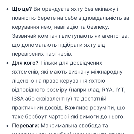
Що це?
Ви орендуєте яхту без екіпажу і
повністю берете на себе відповідальність за
керування нею, навігацію та безпеку.
Зазвичай компанії виступають як агентства,
що допомагають підібрати яхту від
перевірених партнерів.
Для кого?
Тільки для досвідчених
яхтсменів, які мають визнану міжнародну
ліцензію на право керування яхтою
відповідного розміру (наприклад, RYA, IYT,
ISSA або еквівалентну) та достатній
практичний досвід. Важливо розуміти, що
таке бербоут чартер і які вимоги до нього.
Переваги:
Максимальна свобода та