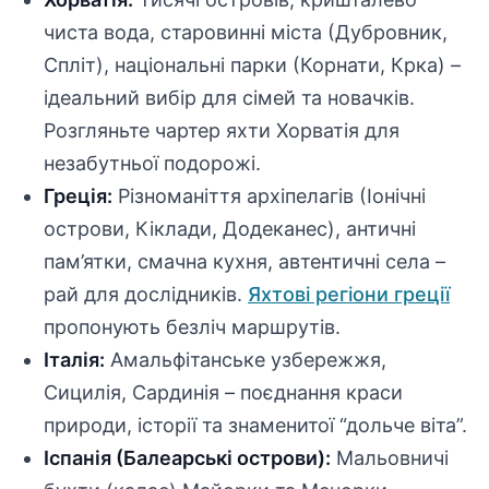
чиста вода, старовинні міста (Дубровник,
Спліт), національні парки (Корнати, Крка) –
ідеальний вибір для сімей та новачків.
Розгляньте чартер яхти Хорватія для
незабутньої подорожі.
Греція:
Різноманіття архіпелагів (Іонічні
острови, Кіклади, Додеканес), античні
пам’ятки, смачна кухня, автентичні села –
рай для дослідників.
Яхтові регіони греції
пропонують безліч маршрутів.
Італія:
Амальфітанське узбережжя,
Сицилія, Сардинія – поєднання краси
природи, історії та знаменитої “дольче віта”.
Іспанія (Балеарські острови):
Мальовничі