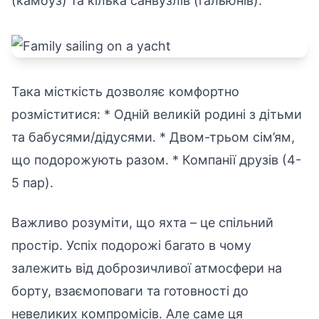
(камбуз) та кілька санвузлів (гальюнів).
Така місткість дозволяє комфортно
розміститися: * Одній великій родині з дітьми
та бабусями/дідусями. * Двом-трьом сім’ям,
що подорожують разом. * Компанії друзів (4-
5 пар).
Важливо розуміти, що яхта – це спільний
простір. Успіх подорожі багато в чому
залежить від доброзичливої атмосфери на
борту, взаємоповаги та готовності до
невеликих компромісів. Але саме ця