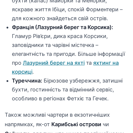
бухти (калас) Майорки та Менорки,
яскраве життя Ібіци, спокій Форментери –
для кожного знайдеться свій острів.
Франція (Лазурний берег та Корсика):
Гламур Рів’єри, дика краса Корсики,
заповідники та чарівні містечка –
елегантність та пригоди. Більше інформації
про
Лазурний берег на яхті
та
яхтинг на
корсиці
.
Туреччина:
Бірюзове узбережжя, затишні
бухти, гостинність та відмінний сервіс,
особливо в регіонах Фетхіє та Гечек.
Також можливі чартери в екзотичніших
напрямках, як-от
Карибські острови
чи