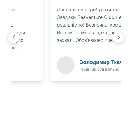
Давно хотів спробувати яхтинг із сім'єю.
Завдяки SeaVenture Club це стало
реальністю! Безпечно, комфортно, цікаво.
Віталій знайшов підхід до дітей, вони в
захваті. Обов'язково повторимо!
Володимир Ткаченко
керівник будівельної фірми