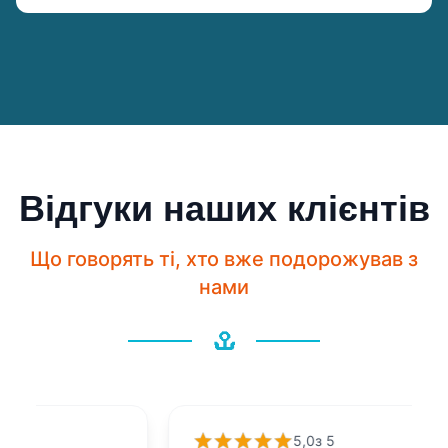
Відгуки наших клієнтів
Що говорять ті, хто вже подорожував з
нами
5,0з 5