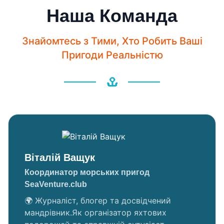
Наша Команда
Знайомтесь з Тими, Хто Робить Ваші
Пригоди Реальністю
Віталій Ващук
Координатор морських пригод
SeaVenture.club
🌍 Журналіст, блогер та досвідчений
мандрівник.Як організатор яхтових