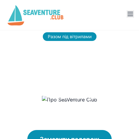
Разом під вітрилами
Про SeaVenture Club
Ваша морська пригода починається з
довіри та пристрасті до моря. Дізнайтеся
більше про нашу місію, цінності та
команду, яка робить ваші мрії реальністю.