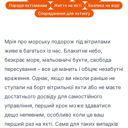
Поради яхтсменам
Життя на яхті
Безпека на воді
Спорядження для яхтингу
Мрія про морську подорож під вітрилами
живе в багатьох із нас. Блакитне небо,
безкрає море, мальовничі бухти, свобода
пересування – все це манить і обіцяє незабутні
враження. Однак, якщо ви ніколи раніше не
ступали на борт вітрильної яхти або не маєте
достатнього досвіду для самостійного
управління, перший крок може здаватися
дещо непевним, особливо коли це ваш
перший раз на яхті. Саме для таких випадків