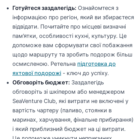
Готуйтеся заздалегідь:
Ознайомтеся з
інформацією про регіон, який ви збираєтеся
відвідати. Почитайте про місцеві визначні
пам’ятки, особливості кухні, культуру. Це
допоможе вам сформувати свої побажання
щодо маршруту та зробить подорож більш
осмисленою. Ретельна
підготовка до
яхтової подорожі
- ключ до успіху.
Обговоріть бюджет:
Заздалегідь
обговоріть зі шкіпером або менеджером
SeaVenture Club, які витрати не включені у
вартість чартеру (паливо, стоянки в
маринах, харчування, фінальне прибирання)
і який приблизний бюджет на ці витрати.
Це допоможе уникнути неприємних