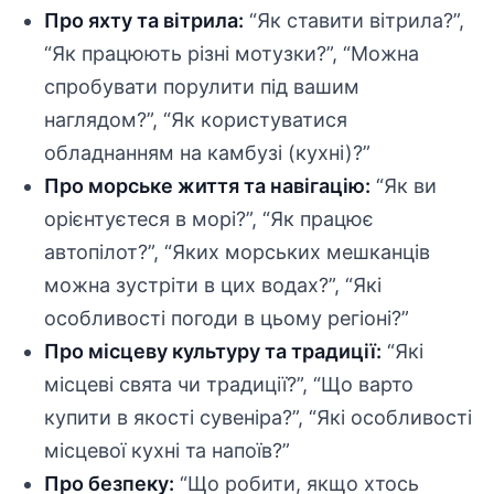
Про яхту та вітрила:
“Як ставити вітрила?”,
“Як працюють різні мотузки?”, “Можна
спробувати порулити під вашим
наглядом?”, “Як користуватися
обладнанням на камбузі (кухні)?”
Про морське життя та навігацію:
“Як ви
орієнтуєтеся в морі?”, “Як працює
автопілот?”, “Яких морських мешканців
можна зустріти в цих водах?”, “Які
особливості погоди в цьому регіоні?”
Про місцеву культуру та традиції:
“Які
місцеві свята чи традиції?”, “Що варто
купити в якості сувеніра?”, “Які особливості
місцевої кухні та напоїв?”
Про безпеку:
“Що робити, якщо хтось