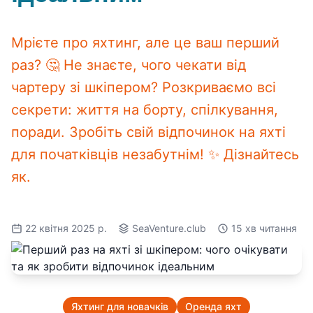
Мрієте про яхтинг, але це ваш перший
раз? 🤔 Не знаєте, чого чекати від
чартеру зі шкіпером? Розкриваємо всі
секрети: життя на борту, спілкування,
поради. Зробіть свій відпочинок на яхті
для початківців незабутнім! ✨ Дізнайтесь
як.
22 квітня 2025 р.
SeaVenture.club
15 хв читання
Яхтинг для новачків
Оренда яхт