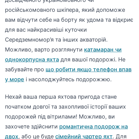
російськомовного шкіпера, який допоможе
вам відчути себе на борту як удома та відкриє
для вас найкрасивіші куточки
Середземномор’я та інших акваторій.
Можливо, варто розглянути
катамаран чи
однокорпусна яхта
для вашої подорожі. Не
забувайте про
що робити якщо телефон впав
у море
і насолоджуйтесь подорожжю.
Нехай ваша перша яхтова пригода стане
початком довгої та захопливої історії ваших
подорожей під вітрилами! Можливо, ви
захочете здійснити
романтична подорож на
двох
, або це буде
сімейний чартер яхт
. Для