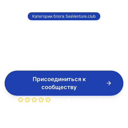
Категории блога SeaVenture.club
Романтические
путешествия
Присоединиться к
сообществу
Лучший яхтенный блог