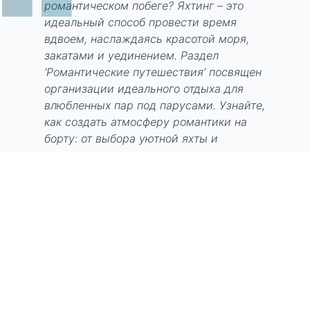
“
романтическом побеге? Яхтинг – это
идеальный способ провести время
вдвоем, наслаждаясь красотой моря,
закатами и уединением. Раздел
‘Романтические путешествия’ посвящен
организации идеального отдыха для
влюбленных пар под парусами. Узнайте,
как создать атмосферу романтики на
борту: от выбора уютной яхты и
планирования маршрута по
живописным местам до организации
ужина при свечах под звездным небом.
Мы поделимся идеями для особенных
моментов: встреча рассвета в открытом
море, пикник на безлюдном пляже,
посещение очаровательных
прибрежных городков. Рассмотрим
варианты путешествий: от коротких
уикенд-круизов до длительных