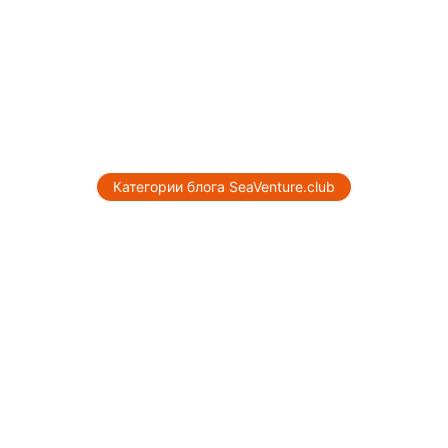
Категории блога SeaVenture.club
Яхтенная школа
От теоретических основ до
самостоятельного управления яхтой по
программам мировых стандартов