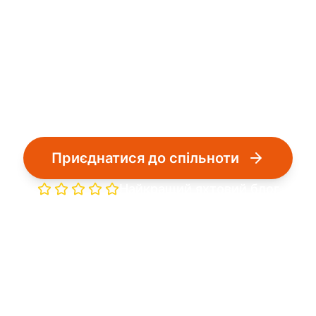
Обов'язкове обладнання, процедури та
заходи запобігання нещасним випадкам
Приєднатися до спільноти
Найкращий яхтовий блог