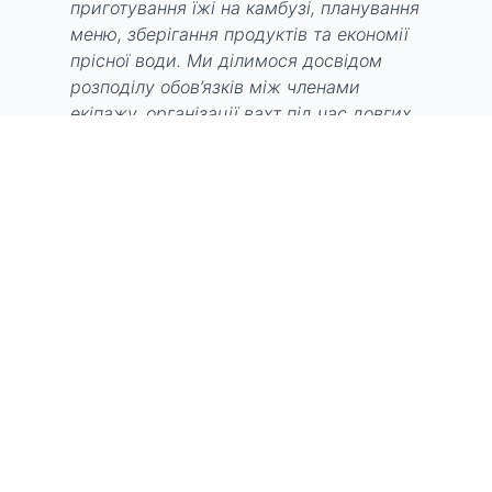
приготування їжі на камбузі, планування
меню, зберігання продуктів та економії
прісної води. Ми ділимося досвідом
розподілу обов’язків між членами
екіпажу, організації вахт під час довгих
переходів та підтримки гарних
стосунків у команді. Ви знайдете статті
про розпорядок дня яхтсмена, типові
заняття під час плавання та стоянок, а
також про те, як боротися з нудьгою під
час штилю або довгих переходів.
Розглядаємо питання гігієни, прання
речей та утилізації сміття в морі. Ми
також торкаємося теми зв’язку із
зовнішнім світом: інтернет, телефонний
зв’язок та отримання прогнозів погоди.
Цей розділ дасть вам реалістичне
уявлення про те, що означає жити на
яхті, з усіма її радощами та викликами,